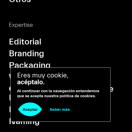
Expertise
Editorial
Branding
Packaging
Eres muy cookie,
Web & Digital
acéptalo.
Campañas y Activación de
Al continuar con la navegación entendemos
Marca
que se acepta nuestra política de cookies.
Dirección de arte
Aceptar
Saber más
Naming