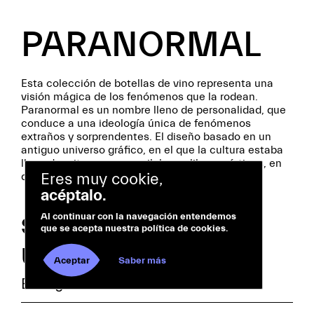
PARANORMAL
Esta colección de botellas de vino representa una
visión mágica de los fenómenos que la rodean.
Paranormal es un nombre lleno de personalidad, que
conduce a una ideología única de fenómenos
extraños y sorprendentes. El diseño basado en un
antiguo universo gráfico, en el que la cultura estaba
llena de mitos y se recopilaba en libros místicos, en
deliciosas narrativas visuales.
Eres muy cookie,
acéptalo.
Al continuar con la navegación entendemos
Strange &
que se acepta nuestra política de cookies.
Unaccountable
Aceptar
Saber más
Bodegas Barón